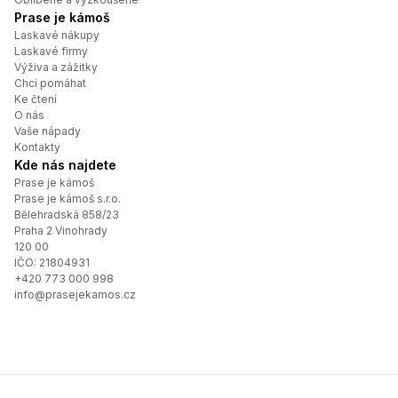
Prase je kámoš
Laskavé nákupy
Laskavé firmy
Výživa a zážitky
Chci pomáhat
Ke čtení
O nás
Vaše nápady
Kontakty
Kde nás najdete
Prase je kámoš
Prase je kámoš s.r.o.
Bělehradská 858/23

Praha 2 Vinohrady

120 00
IČO: 21804931
+420 773 000 998
info@prasejekamos.cz